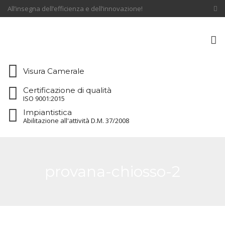
All’insegna dell’efficienza e dell’innovazione!
To
na
Visura Camerale
Certificazione di qualità
ISO 9001:2015
Impiantistica
Abilitazione all'attività D.M. 37/2008
provana-chiosso-2