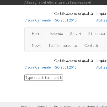
All’insegna dell’efficienza e dell’innovazione!
Certificazione di qualità
Impian
ISO 9001:2015
Abilita
Visura Camerale
Home
Azienda
Servizi
Il telerisc
News
Tariffe intervento
Contatti
Certificazione di qualità
Impian
ISO 9001:2015
Abilita
Visura Camerale
servizi_01
Home
/
Servizi
/
Produzione ed erogazione di calo