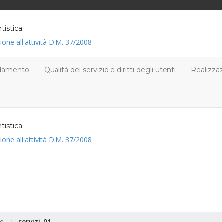
tistica
zione all'attività D.M. 37/2008
aldamento
Qualità del servizio e diritti degli utenti
Realizzaz
tistica
zione all'attività D.M. 37/2008
re
/
servizi_01