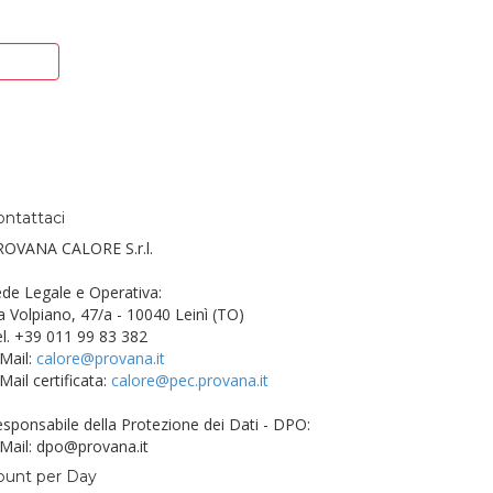
ontattaci
ROVANA CALORE S.r.l.
de Legale e Operativa:
a Volpiano, 47/a - 10040 Leinì (TO)
l. +39 011 99 83 382
Mail:
calore@provana.it
Mail certificata:
calore@pec.provana.it
sponsabile della Protezione dei Dati - DPO:
Mail: dpo@provana.it
ount per Day