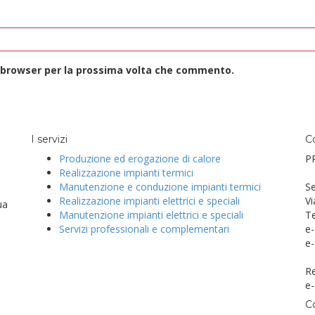
o browser per la prossima volta che commento.
I servizi
C
Produzione ed erogazione di calore
P
Realizzazione impianti termici
Manutenzione e conduzione impianti termici
Se
Realizzazione impianti elettrici e speciali
Vi
ua
Manutenzione impianti elettrici e speciali
Te
Servizi professionali e complementari
e-
e-
Re
e-
C