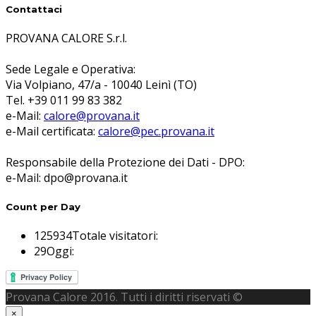
Contattaci
PROVANA CALORE S.r.l.
Sede Legale e Operativa:
Via Volpiano, 47/a - 10040 Leinì (TO)
Tel. +39 011 99 83 382
e-Mail:
calore@provana.it
e-Mail certificata:
calore@pec.provana.it
Responsabile della Protezione dei Dati - DPO:
e-Mail: dpo@provana.it
Count per Day
125934
Totale visitatori:
29
Oggi:
Provana Calore 2016. Tutti i diritti riservati ©
×