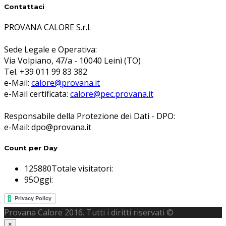
Contattaci
PROVANA CALORE S.r.l.
Sede Legale e Operativa:
Via Volpiano, 47/a - 10040 Leinì (TO)
Tel. +39 011 99 83 382
e-Mail:
calore@provana.it
e-Mail certificata:
calore@pec.provana.it
Responsabile della Protezione dei Dati - DPO:
e-Mail: dpo@provana.it
Count per Day
125880
Totale visitatori:
95
Oggi:
Provana Calore 2016. Tutti i diritti riservati ©
×