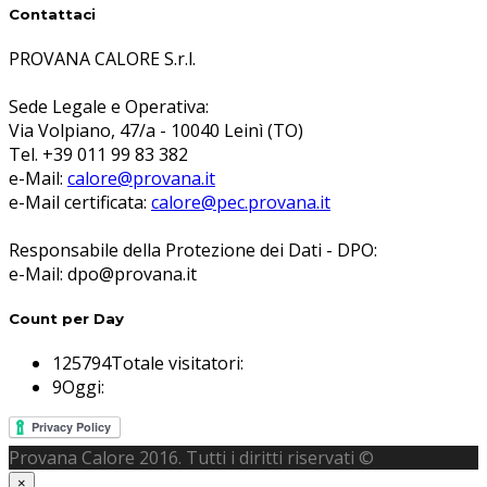
Contattaci
PROVANA CALORE S.r.l.
Sede Legale e Operativa:
Via Volpiano, 47/a - 10040 Leinì (TO)
Tel. +39 011 99 83 382
e-Mail:
calore@provana.it
e-Mail certificata:
calore@pec.provana.it
Responsabile della Protezione dei Dati - DPO:
e-Mail: dpo@provana.it
Count per Day
125794
Totale visitatori:
9
Oggi:
Provana Calore 2016. Tutti i diritti riservati ©
×