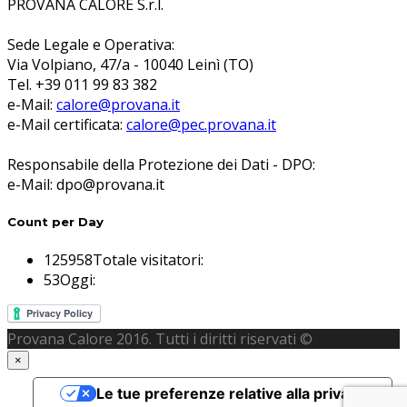
PROVANA CALORE S.r.l.
Sede Legale e Operativa:
Via Volpiano, 47/a - 10040 Leinì (TO)
Tel. +39 011 99 83 382
e-Mail:
calore@provana.it
e-Mail certificata:
calore@pec.provana.it
Responsabile della Protezione dei Dati - DPO:
e-Mail: dpo@provana.it
Count per Day
125958
Totale visitatori:
53
Oggi:
Provana Calore 2016. Tutti i diritti riservati ©
×
Le tue preferenze relative alla privacy