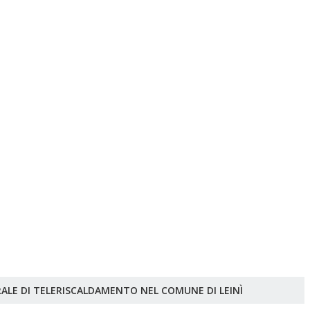
DAIA DI EMERGENZA A GAS
 DI LEINÌ
RALE DI TELERISCALDAMENTO NEL COMUNE DI LEINÌ